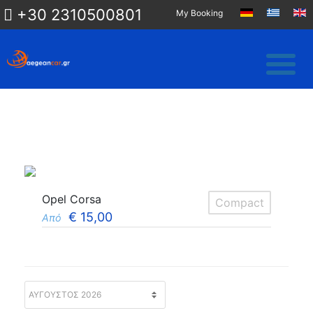
+30 2310500801
My Booking
Opel Corsa
Compact
€
15,00
Από