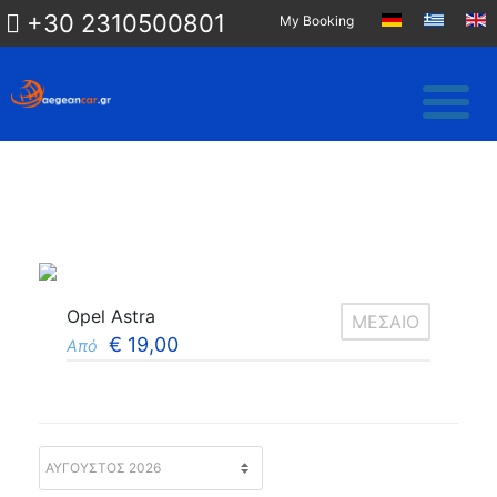
+30 2310500801
My Booking
Opel Astra
ΜΕΣΑΙΟ
€
19,00
Από